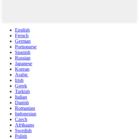
English
French
German
Portuguese
Spanish
Russian
Japanese
Korean
Arabic
Irish
Greek
Turkish
Italian
Danish
Romanian
Indonesian
Czech
Afrikaans
Swedish
Polish