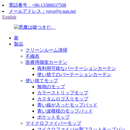
電話番号：+86-13386637508
メールアドレス：yayo@e-sun.net
English
家
製品
クリーンルーム清掃
不織布
医療用個室カーテン
再利用可能なパーテーションカーテン
使い捨てのパーテーションカーテン
使い捨てモップ
無地のモップ
カラーストリップモップ
カスタムロゴ入りモップ
青い線が入ったモップパッド
青い波模様のモップパッド
ポケットモップ
マイクロファイバーモップ
マイクロファイバー製フラットモップパッ